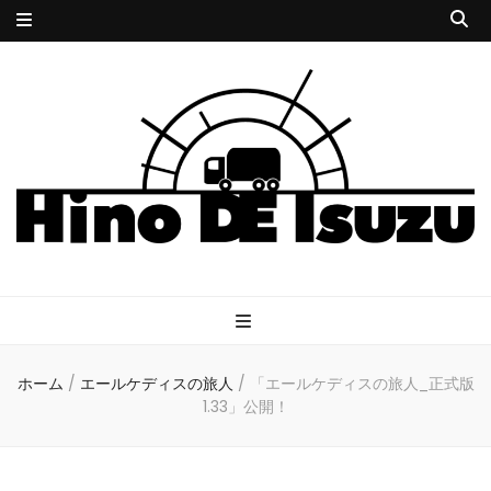
HINODE
サイコな小説とサイケな音楽
ISUZU
ホーム
/
エールケディスの旅人
/
「エールケディスの旅人_正式版
1.33」公開！