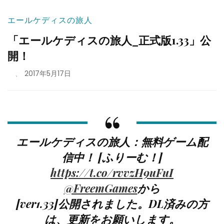
エールケディスの旅人
「エールケディスの旅人_正式版1.33」公
開！
、
2017年5月17日
エールケディスの旅人：無料ゲーム配
信中！ [ふりーむ！]
https://t.co/rvvzH9uFuI
@FreemGames
から
[ver1.33]公開されました。DL済みの方
は、更新をお願いします。