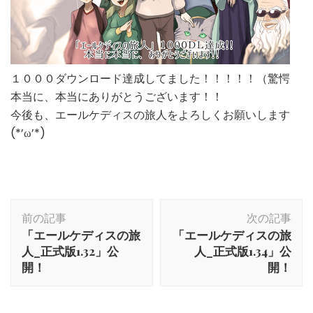
１０００ダウンロード達成してました！！！！！（驚愕
本当に、本当にありがとうございます！！
今後も、エールケディスの旅人をよろしくお願いします
(*’ω’*)
投
前の記事
次の記事
稿
「エールケディスの旅
「エールケディスの旅
ナ
人_正式版1.32」公
人_正式版1.34」公
ビ
開！
開！
ゲ
ー