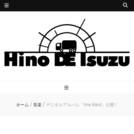
HINODE
サイコな小説とサイケな音楽
ISUZU
ホーム
/
音楽
/
デジタルアルバム「the Bárd」公開！